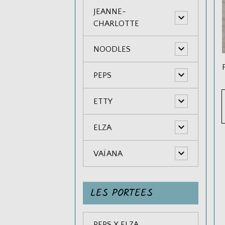
JEANNE-
CHARLOTTE
NOODLES
PEPS
ETTY
ELZA
VAÏANA
LES PORTEES
PEPS X ELZA