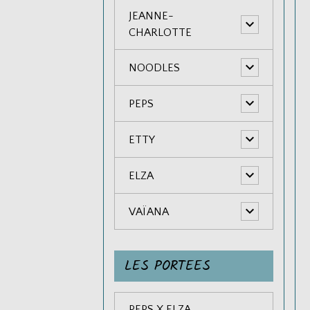
JEANNE-
CHARLOTTE
NOODLES
PEPS
ETTY
ELZA
VAÏANA
LES PORTEES
PEPS X ELZA