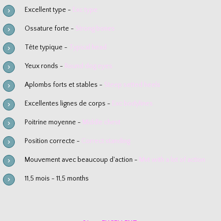
Excellent type -
Exc type
Ossature forte -
Strong bones
Tête typique -
Typical head
Yeux ronds -
Round dog eyes
Aplombs forts et stables -
Steep setted heels
Excellentes lignes de corps -
Exc bodylines
Poitrine moyenne -
Middle chest
Position correcte -
Correct standing
Mouvement avec beaucoup d'action -
Mvt with a lot of action​
11,5 mois - 11,5 months